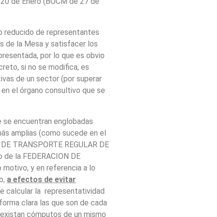
e 20 de Enero (BOCM de 27 de
po reducido de representantes
es de la Mesa y satisfacer los
resentada, por lo que es obvio
reto, si no se modifica, es
ivas de un sector (por superar
 en el órgano consultivo que se
ue se encuentran englobadas
más amplias (como sucede en el
S DE TRANSPORTE REGULAR DE
ro de la FEDERACION DE
tivo, y en referencia a lo
o,
a efectos de evitar
de calcular la representatividad
forma clara las que son de cada
o existan cómputos de un mismo