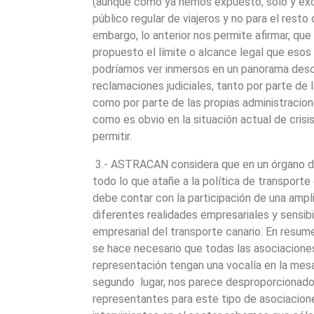
(aunque como ya hemos expuesto, sólo y exc
público regular de viajeros y no para el resto
embargo, lo anterior nos permite afirmar, que 
propuesto el límite o alcance legal que esos
podríamos ver inmersos en un panorama deso
reclamaciones judiciales, tanto por parte de
como por parte de las propias administracion
como es obvio en la situación actual de cri
permitir.
3.- ASTRACAN considera que en un órgano de
todo lo que atañe a la política de transpor
debe contar con la participación de una ampl
diferentes realidades empresariales y sensib
empresarial del transporte canario. En resum
se hace necesario que todas las asociacione
representación tengan una vocalía en la mesa
segundo lugar, nos parece desproporcionado 
representantes para este tipo de asociacion