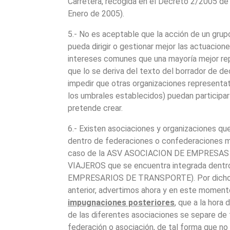
Carretera, recogida en el Decreto 2/2005 d
Enero de 2005).
5.- No es aceptable que la acción de un gru
pueda dirigir o gestionar mejor las actuacion
intereses comunes que una mayoría mejor rep
que lo se deriva del texto del borrador de dec
impedir que otras organizaciones representat
los umbrales establecidos) puedan participar
pretende crear.
6.- Existen asociaciones y organizaciones q
dentro de federaciones o confederaciones 
caso de la ASV ASOCIACION DE EMPRESA
VIAJEROS que se encuentra integrada dent
EMPRESARIOS DE TRANSPORTE). Por dicho mo
anterior, advertimos ahora y en este moment
impugnaciones posteriores
, que a la hora 
de las diferentes asociaciones se separe de 
federación o asociación, de tal forma que n