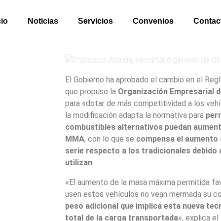
cio
Noticias
Servicios
Convenios
Contac
El Gobierno ha aprobado el cambio en el Reg
que propuso la
Organización Empresarial d
para «dotar de más competitividad a los veh
la modificación adapta la normativa para
perm
combustibles alternativos puedan aument
MMA
, con lo que se
compensa el aumento d
serie respecto a los tradicionales debido 
utilizan
.
«El aumento de la masa máxima permitida fa
usen estos vehículos no vean mermada su com
peso adicional que implica esta nueva te
total de la carga transportada
», explica el