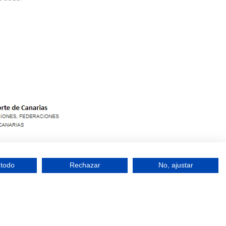
 todo
Rechazar
No, ajustar