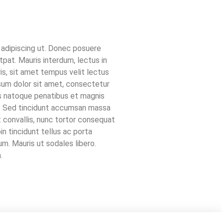
m adipiscing ut. Donec posuere
pat. Mauris interdum, lectus in
ris, sit amet tempus velit lectus
sum dolor sit amet, consectetur
iis natoque penatibus et magnis
us. Sed tincidunt accumsan massa
et convallis, nunc tortor consequat
oin tincidunt tellus ac porta
m. Mauris ut sodales libero.
.