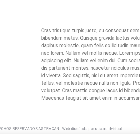
Cras tristique turpis justo, eu consequat se
bibendum metus. Quisque gravida luctus volut
dapibus molestie, quam felis sollicitudin mau
nec lorem. Nullam vel mollis neque. Lorem ip
adipiscing elit. Nullam vel enim dui. Cum soc
dis parturient montes, nascetur ridiculus m
id viverra. Sed sagittis, nisl sit amet imperdi
tellus, vel molestie neque nulla non ligula. Pr
volutpat. Cras mattis congue lacus id bibendu
Maecenas feugiat sit amet enim in accumsan
CHOS RESERVADOS ASTRACAN - Web diseñada por sucursalvirtual