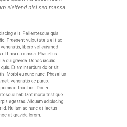
lum eleifend nisl sed massa
iscing elit. Pellentesque quis
dio. Praesent vulputate a elit ac
 venenatis, libero vel euismod
 elit nisi eu massa. Phasellus
illa dui gravida. Donec iaculis
uis. Etiam interdum dolor sit
tis. Morbi eu nunc nunc. Phasellus
amet, venenatis ac purus.
rimis in faucibus. Donec
tesque habitant morbi tristique
pis egestas. Aliquam adipiscing
r id. Nullam ac nunc at lectus
nec ut gravida lorem.