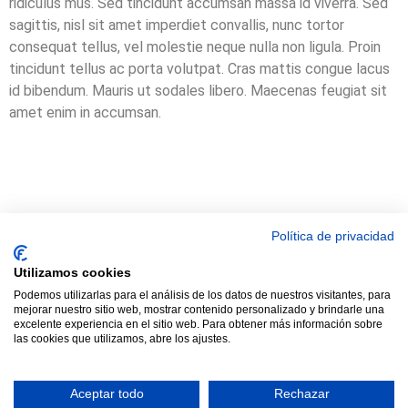
ridiculus mus. Sed tincidunt accumsan massa id viverra. Sed
sagittis, nisl sit amet imperdiet convallis, nunc tortor
consequat tellus, vel molestie neque nulla non ligula. Proin
tincidunt tellus ac porta volutpat. Cras mattis congue lacus
id bibendum. Mauris ut sodales libero. Maecenas feugiat sit
amet enim in accumsan.
© 2021 TODOS LOS DERECHOS RESERVADOS ASTRACAN - Web
Política de privacidad
diseñada por sucursalvirtual
Utilizamos cookies
Podemos utilizarlas para el análisis de los datos de nuestros visitantes, para
mejorar nuestro sitio web, mostrar contenido personalizado y brindarle una
excelente experiencia en el sitio web. Para obtener más información sobre
las cookies que utilizamos, abre los ajustes.
Aceptar todo
Rechazar